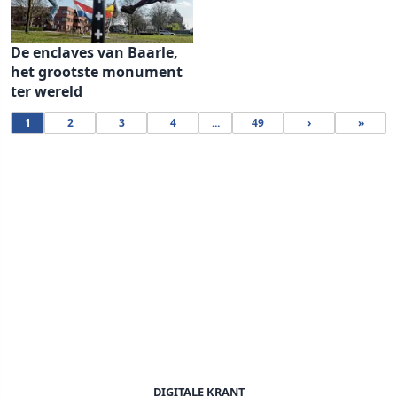
De enclaves van Baarle,
het grootste monument
ter wereld
1
2
3
4
...
49
›
»
DIGITALE KRANT