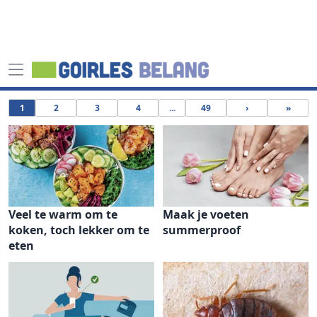
1
2
3
4
...
49
›
»
Veel te warm om te
Maak je voeten
koken, toch lekker om te
summerproof
eten