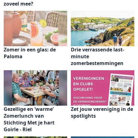
zoveel mee?
Zomer in een glas: de
Drie verrassende last-
Paloma
minute
zomerbestemmingen
Gezellige en ‘warme’
Zet jouw vereniging in de
Zomerlunch van
spotlights
Stichting Met je hart
Goirle - Riel