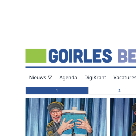
Nieuws ▽
Agenda
DigiKrant
Vacature
1
2