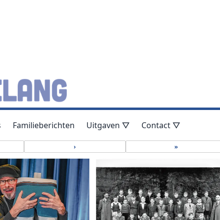
s
Familieberichten
Uitgaven ▽
Contact ▽
›
»