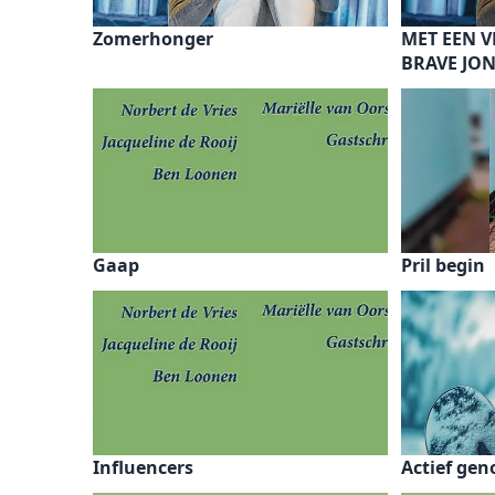
Zomerhonger
MET EEN V
BRAVE JON
Gaap
Pril begin
Influencers
Actief gen