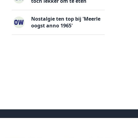
toch lekker om te eten
Nostalgie ten top bij 'Meerle
oogst anno 1965'