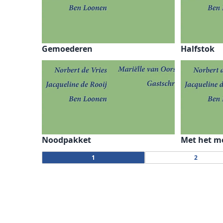
Gemoederen
Halfstok
Noodpakket
Met het me
1
2