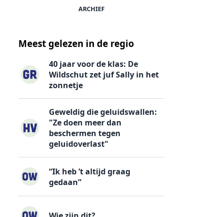
ARCHIEF
Meest gelezen in de regio
40 jaar voor de klas: De
Wildschut zet juf Sally in het
zonnetje
Geweldig die geluidswallen:
"Ze doen meer dan
beschermen tegen
geluidoverlast"
“Ik heb ’t altijd graag
gedaan”
Wie zijn dit?