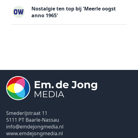
Nostalgie ten top bij 'Meerle oogst
anno 1965'
Smederijstraat 11
5111 PT Baarle-Nassau
info@emdejongmedia.nl
www.emdejongmedia.nl