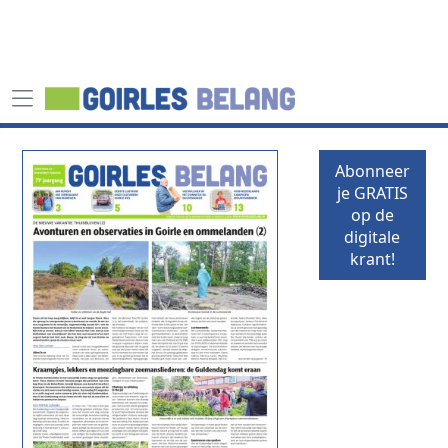
Abonneer
je GRATIS
op de
digitale
krant!