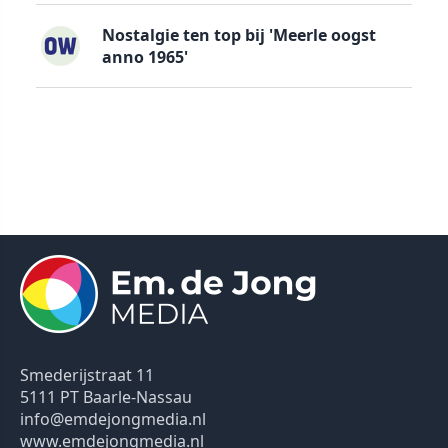
Nostalgie ten top bij 'Meerle oogst
anno 1965'
Smederijstraat 11
5111 PT Baarle-Nassau
info@emdejongmedia.nl
www.emdejongmedia.nl