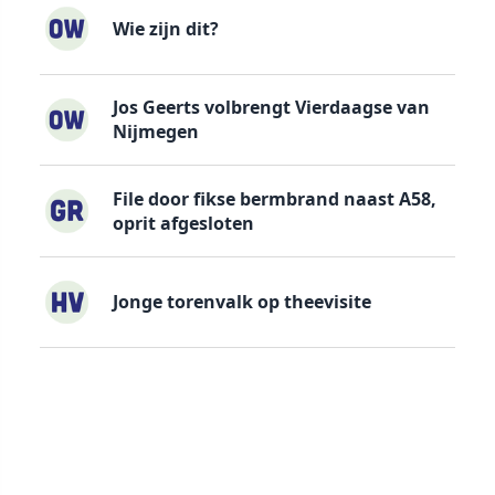
Wie zijn dit?
Jos Geerts volbrengt Vierdaagse van
Nijmegen
File door fikse bermbrand naast A58,
oprit afgesloten
Jonge torenvalk op theevisite