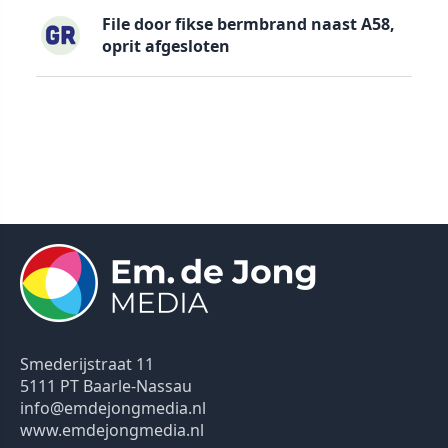
File door fikse bermbrand naast A58,
oprit afgesloten
Smederijstraat 11
5111 PT Baarle-Nassau
info@emdejongmedia.nl
www.emdejongmedia.nl