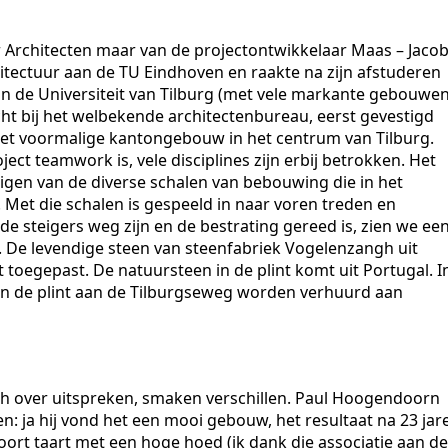
Architecten maar van de projectontwikkelaar Maas – Jacob
tectuur aan de TU Eindhoven en raakte na zijn afstuderen
n de Universiteit van Tilburg (met vele markante gebouwe
cht bij het welbekende architectenbureau, eerst gevestigd
n het voormalige kantongebouw in het centrum van Tilburg.
ect teamwork is, vele disciplines zijn erbij betrokken. Het
nigen van de diverse schalen van bebouwing die in het
 Met die schalen is gespeeld in naar voren treden en
e steigers weg zijn en de bestrating gereed is, zien we ee
in. De levendige steen van steenfabriek Vogelenzangh uit
t toegepast. De natuursteen in de plint komt uit Portugal. I
in de plint aan de Tilburgseweg worden verhuurd aan
h over uitspreken, smaken verschillen. Paul Hoogendoorn
: ja hij vond het een mooi gebouw, het resultaat na 23 jar
oort taart met een hoge hoed (ik dank die associatie aan de