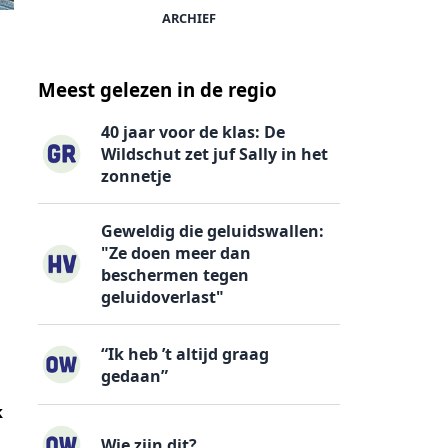
ARCHIEF
Meest gelezen in de regio
40 jaar voor de klas: De
Wildschut zet juf Sally in het
zonnetje
Geweldig die geluidswallen:
"Ze doen meer dan
beschermen tegen
geluidoverlast"
“Ik heb ’t altijd graag
gedaan”
k
Wie zijn dit?