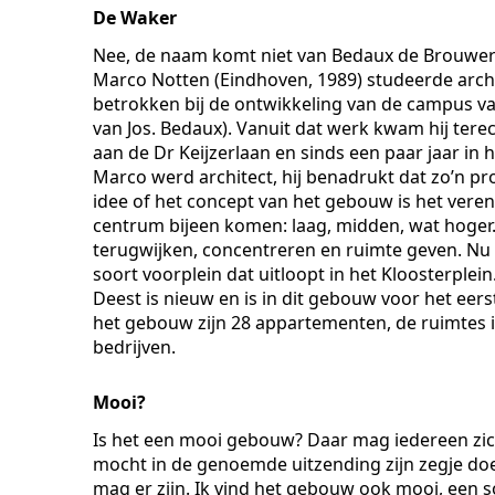
De Waker
Nee, de naam komt niet van Bedaux de Brouwer 
Marco Notten (Eindhoven, 1989) studeerde archi
betrokken bij de ontwikkeling van de campus va
van Jos. Bedaux). Vanuit dat werk kwam hij tere
aan de Dr Keijzerlaan en sinds een paar jaar i
Marco werd architect, hij benadrukt dat zo’n proj
idee of het concept van het gebouw is het vere
centrum bijeen komen: laag, midden, wat hoger.
terugwijken, concentreren en ruimte geven. Nu d
soort voorplein dat uitloopt in het Kloosterple
Deest is nieuw en is in dit gebouw voor het eers
het gebouw zijn 28 appartementen, de ruimtes 
bedrijven.
Mooi?
Is het een mooi gebouw? Daar mag iedereen zic
mocht in de genoemde uitzending zijn zegje doen
mag er zijn. Ik vind het gebouw ook mooi, een s