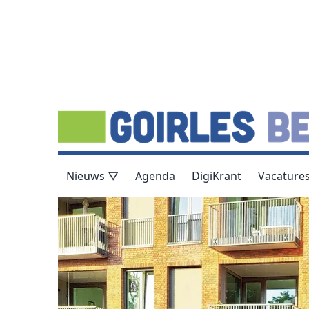
Nieuws ▽
Agenda
DigiKrant
Vacature