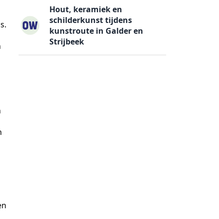
Hout, keramiek en
schilderkunst tijdens
s.
kunstroute in Galder en
Strijbeek
n
n
n
en