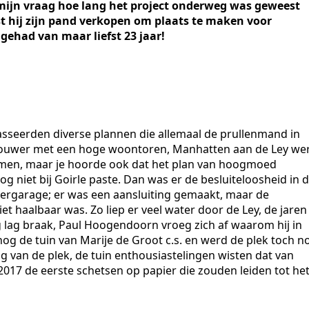
Op mijn vraag hoe lang het project onderweg was geweest
t hij zijn pand verkopen om plaats te maken voor
ehad van maar liefst 23 jaar!
 passeerden diverse plannen die allemaal de prullenmand in
Brouwer met een hoge woontoren, Manhatten aan de Ley we
men, maar je hoorde ook dat het plan van hoogmoed
 niet bij Goirle paste. Dan was er de besluiteloosheid in 
rgarage; er was een aansluiting gemaakt, maar de
t haalbaar was. Zo liep er veel water door de Ley, de jaren
g lag braak, Paul Hoogendoorn vroeg zich af waarom hij in
g de tuin van Marije de Groot c.s. en werd de plek toch n
 van de plek, de tuin enthousiastelingen wisten dat van
17 de eerste schetsen op papier die zouden leiden tot he