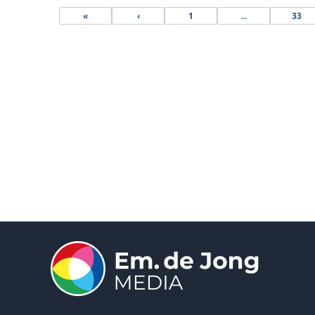
«
‹
1
...
33