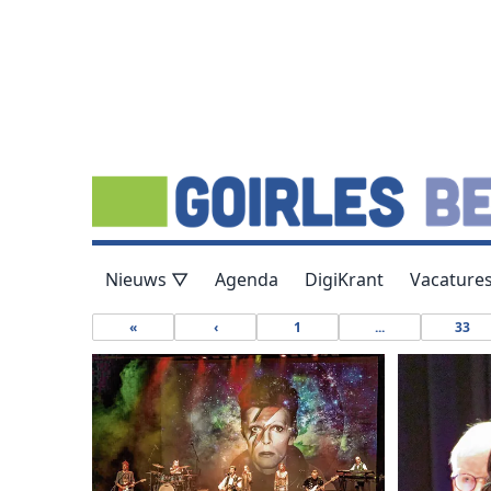
Nieuws ▽
Agenda
DigiKrant
Vacature
«
‹
1
...
33