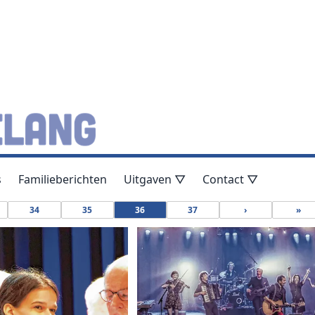
s
Familieberichten
Uitgaven ▽
Contact ▽
34
35
36
37
›
»