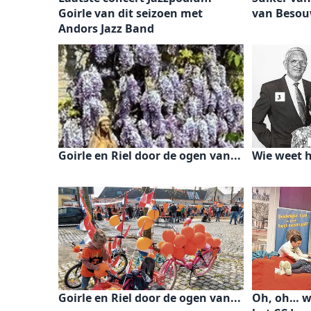
Goirle van dit seizoen met
van Beso
Andors Jazz Band
Goirle en Riel door de ogen van...
Wie weet 
Goirle en Riel door de ogen van...
Oh, oh… w