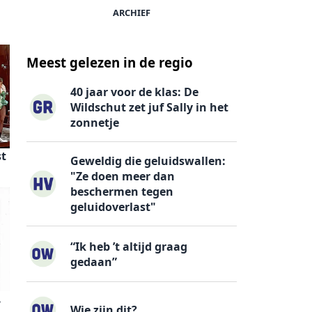
ARCHIEF
Meest gelezen in de regio
40 jaar voor de klas: De
Wildschut zet juf Sally in het
zonnetje
st
Geweldig die geluidswallen:
"Ze doen meer dan
beschermen tegen
geluidoverlast"
“Ik heb ’t altijd graag
gedaan”
.
Wie zijn dit?