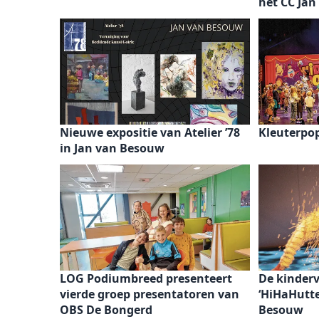
het CC Ja
Nieuwe expositie van Atelier ’78
Kleuterpo
in Jan van Besouw
LOG Podiumbreed presenteert
De kinderv
vierde groep presentatoren van
‘HiHaHutte
OBS De Bongerd
Besouw