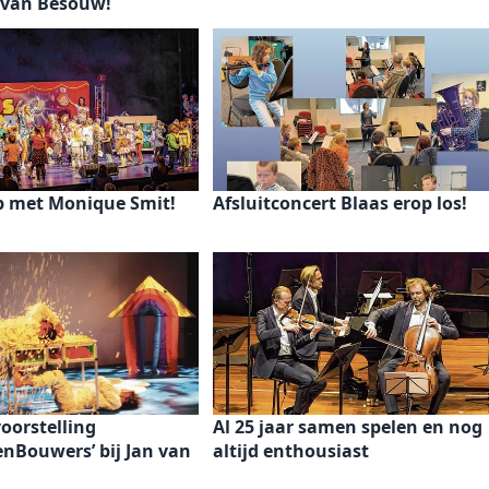
n van Besouw!
p met Monique Smit!
Afsluitconcert Blaas erop los!
oorstelling
Al 25 jaar samen spelen en nog
nBouwers’ bij Jan van
altijd enthousiast