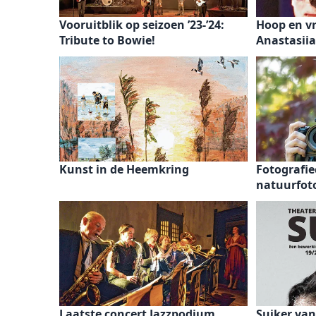
Vooruitblik op seizoen ’23-’24:
Hoop en v
Tribute to Bowie!
Anastasii
Kunst in de Heemkring
Fotografie
natuurfoto
Laatste concert Jazzpodium
Suiker van