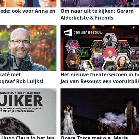
rede: ook voor Anna en
Om naar uit te kijken: Gerard
a
Alderliefste & Friends
café met
Het nieuwe theaterseizoen in h
graaf Bob Luijks!
Jan van Besouw: een vooruitbli
 Hugo Claus in het Jan
Opera Tosca met o.a. Maria