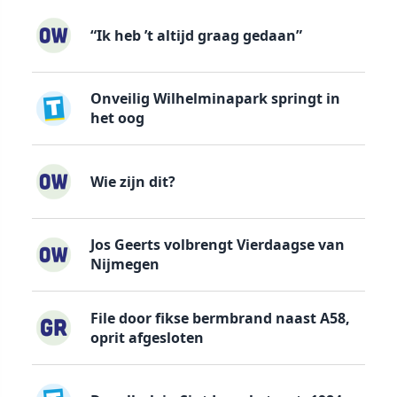
“Ik heb ’t altijd graag gedaan”
Onveilig Wilhelminapark springt in
het oog
Wie zijn dit?
Jos Geerts volbrengt Vierdaagse van
Nijmegen
File door fikse bermbrand naast A58,
oprit afgesloten