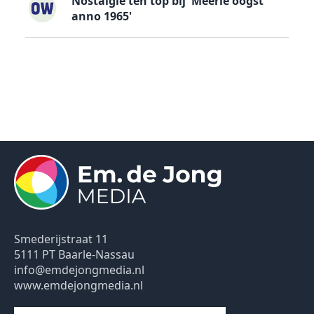
Nostalgie ten top bij 'Meerle oogst
anno 1965'
Smederijstraat 11
5111 PT Baarle-Nassau
info@emdejongmedia.nl
www.emdejongmedia.nl