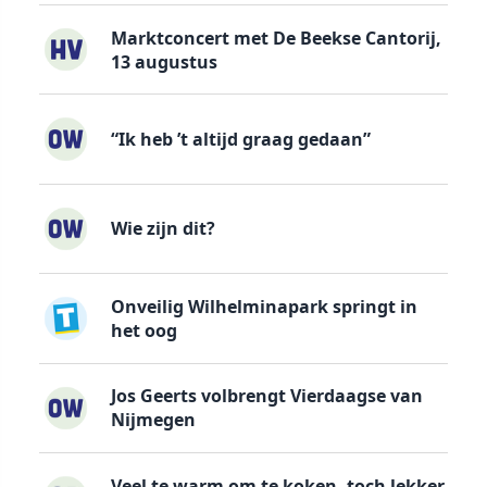
Marktconcert met De Beekse Cantorij,
13 augustus
“Ik heb ’t altijd graag gedaan”
Wie zijn dit?
Onveilig Wilhelminapark springt in
het oog
Jos Geerts volbrengt Vierdaagse van
Nijmegen
Veel te warm om te koken, toch lekker