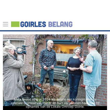
Anita Broos ving in 2024 als eerste een koningin met de
speciale Goirlese val. Pieter en Bart vergezellen haar hier bij
opnames van de Lokale Omroep Goirle.