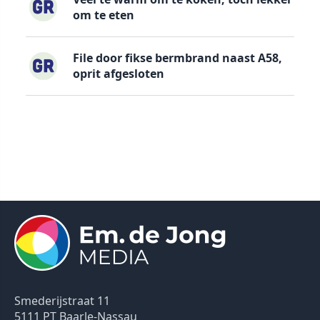
om te eten
File door fikse bermbrand naast A58,
oprit afgesloten
Smederijstraat 11
5111 PT Baarle-Nassau