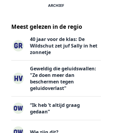
ARCHIEF
Meest gelezen in de regio
40 jaar voor de klas: De
Wildschut zet juf Sally in het
zonnetje
Geweldig die geluidswallen:
"Ze doen meer dan
beschermen tegen
geluidoverlast"
“Ik heb ’t altijd graag
gedaan”
Wie zijn dit?