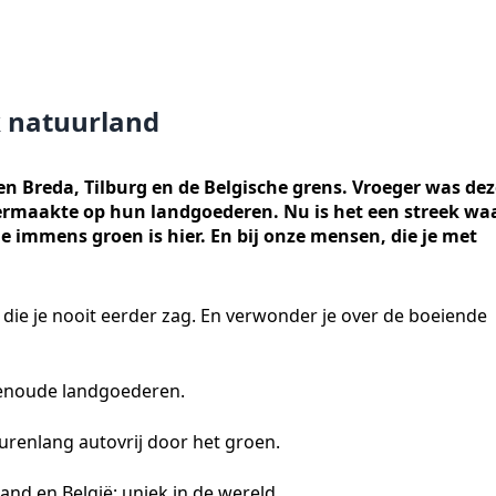
k natuurland
en Breda, Tilburg en de Belgische grens. Vroeger was dez
r vermaakte op hun landgoederen. Nu is het een streek wa
e immens groen is hier. En bij onze mensen, die je met
es die je nooit eerder zag. En verwonder je over de boeiende
wenoude landgoederen.
e: urenlang autovrij door het groen.
land en België: uniek in de wereld.