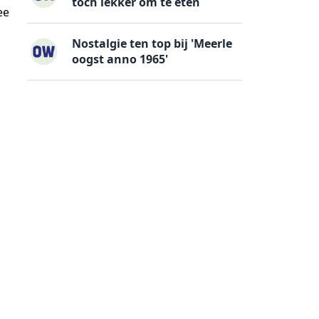
toch lekker om te eten
ee
Nostalgie ten top bij 'Meerle
oogst anno 1965'