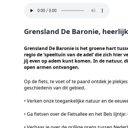
Grensland De Baronie, heerlij
Grensland De Baronie is het groene hart tuss
regio de ‘speeltuin van de adel’ die zich hie
jíj even op adem kunt komen. In de natuur, di
open armen ontvangen.
Op de fiets, te voet of te paard ontdek je plekj
geschiedenis van dit gebied.
• Verken onze toegankelijke natuur en de eeu
• Ga fietsen over de Fietsallee en het Bels lijntj
• Verbaas je over de grillige grens tussen Neder