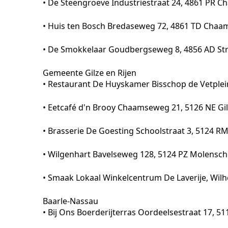
• De Steengroeve Industriestraat 24, 4861 PR 
• Huis ten Bosch Bredaseweg 72, 4861 TD Chaa
• De Smokkelaar Goudbergseweg 8, 4856 AD Str
Gemeente Gilze en Rijen
• Restaurant De Huyskamer Bisschop de Vetplein
• Eetcafé d'n Brooy Chaamseweg 21, 5126 NE Gi
• Brasserie De Goesting Schoolstraat 3, 5124 
• Wilgenhart Bavelseweg 128, 5124 PZ Molensch
• Smaak Lokaal Winkelcentrum De Laverije, Wilhe
Baarle-Nassau
• Bij Ons Boerderijterras Oordeelsestraat 17, 5