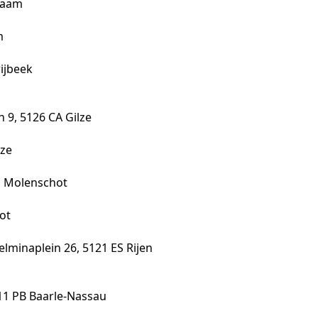
Chaam
m
ijbeek
 9, 5126 CA Gilze
lze
RM Molenschot
ot
lminaplein 26, 5121 ES Rijen
111 PB Baarle-Nassau