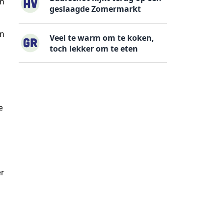
en
geslaagde Zomermarkt
en
Veel te warm om te koken,
toch lekker om te eten
e
er