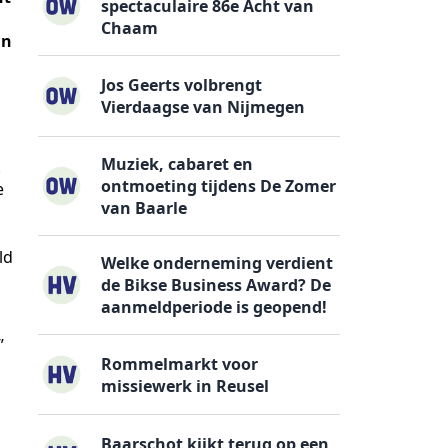
spectaculaire 86e Acht van
Chaam
jn
Jos Geerts volbrengt
Vierdaagse van Nijmegen
Muziek, cabaret en
.
ontmoeting tijdens De Zomer
e
van Baarle
ld
Welke onderneming verdient
de Bikse Business Award? De
aanmeldperiode is geopend!
”
Rommelmarkt voor
missiewerk in Reusel
Baarschot kijkt terug op een