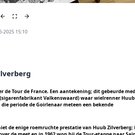
6-2025 15:10
lverberg
er de Tour de France. Een aantekening; dit gebeurde me
eg (sigarenfabrikant Valkenswaard) waar wielrenner Huub
in die periode de Goirlenaar meteen een bekende
et de enige roemruchte prestatie van Huub Zilverberg; 
over de meet en in 1962 won hij de Tour-etappe naar Sai