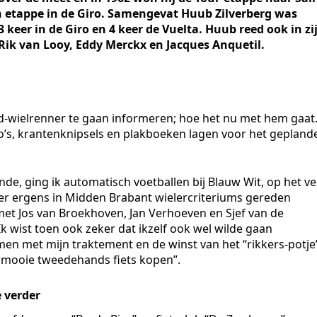
en etappe in de Giro. Samengevat Huub Zilverberg was
 3 keer in de Giro en 4 keer de Vuelta. Huub reed ook in zi
Rik van Looy, Eddy Merckx en Jacques Anquetil.
ud-wielrenner te gaan informeren; hoe het nu met hem gaat
oto’s, krantenknipsels en plakboeken lagen voor het gepland
de, ging ik automatisch voetballen bij Blauw Wit, op het ve
er ergens in Midden Brabant wielercriteriums gereden
met Jos van Broekhoven, Jan Verhoeven en Sjef van de
k wist toen ook zeker dat ikzelf ook wel wilde gaan
en met mijn traktement en de winst van het “rikkers-potje
n mooie tweedehands fiets kopen”.
 verder