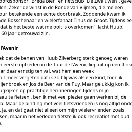
oofdsponsor “Breda Bier” en fietsclub “De Zwaluwen”, gav
en. Zeker de winst in de Ronde van Vlijmen, die me een
Tour, betekende een echte doorbraak. Zodoende kwam ik
ende Bosschenaar en wielerfanaat Tinus de Groot. Tijdens e
 dat is het beste wat me ooit is overkomen”, lacht Huub,
l 60 jaar getrouwd zijn.
’Avenir
eek dat de benen van Huub Zilverberg sterk genoeg waren
 eerste optreden in de Tour de l’Avenir, liep uit op een flink
aar daar ernstig ten val, wat hem een week
it meer vergeten dat ik zo blij was als een kind, toen ik
ijenbroek en Jos de Beer van de Puy. Maar gelukkig kon ik
ugkijken op prachtige herinneringen tijdens mijn
au te fietsen', ben ik met veel plezier gaan werken bij de
b. Maar de binding met veel fietsvrienden is nog altijd ond
 Ja, en dat gaat niet alleen om mijn wielervrienden zoals
sen, maar in het verleden fietste ik ook recreatief met oud-
s.