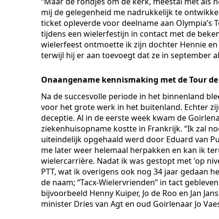
“Maar de rondjes om de kerk, meestal met als h
mij de gelegenheid me nadrukkelijk te ontwikkel
ticket opleverde voor deelname aan Olympia’s 
tijdens een wielerfestijn in contact met de bek
wielerfeest ontmoette ik zijn dochter Hennie en
terwijl hij er aan toevoegt dat ze in september a
Onaangename kennismaking met de Tour de l
Na de succesvolle periode in het binnenland bl
voor het grote werk in het buitenland. Echter zijn
deceptie. Al in de eerste week kwam de Goirlen
ziekenhuisopname kostte in Frankrijk. “Ik zal noo
uiteindelijk opgehaald werd door Eduard van Pu
me later weer helemaal herpakken en kan ik ter
wielercarrière. Nadat ik was gestopt met 'op nive
PTT, wat ik overigens ook nog 34 jaar gedaan he
de naam; “Tacx-Wielervrienden” in tact gebleven.
bijvoorbeeld Henny Kuiper, Jo de Roo en Jan Jans
minister Dries van Agt en oud Goirlenaar Jo Vae