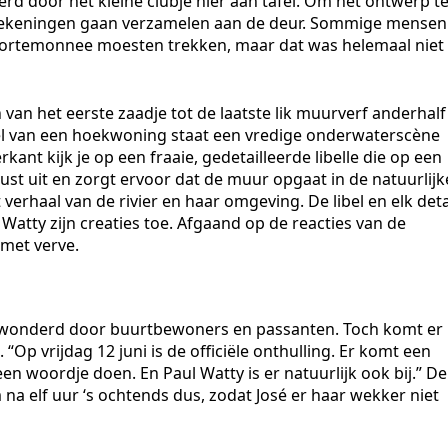
rd door het kleine clubje hier aan tafel. Om het ontwerp t
andtekeningen gaan verzamelen aan de deur. Sommige mensen
ortemonnee moesten trekken, maar dat was helemaal niet
van het eerste zaadje tot de laatste lik muurverf anderhalf
vel van een hoekwoning staat een vredige onderwaterscène
kant kijk je op een fraaie, gedetailleerde libelle die op een
 rust uit en zorgt ervoor dat de muur opgaat in de natuurlijk
erhaal van de rivier en haar omgeving. De libel en elk deta
l Watty zijn creaties toe. Afgaand op de reacties van de
met verve.
 bewonderd door buurtbewoners en passanten. Toch komt er
“Op vrijdag 12 juni is de officiële onthulling. Er komt een
 woordje doen. En Paul Watty is er natuurlijk ook bij.” De
m na elf uur ‘s ochtends dus, zodat José er haar wekker niet