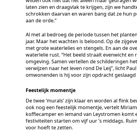
wilden ook niet dat het alleen maar gedragen we
laten zien en draagvlak te krijgen, zijn we h
schrokken daarvan en waren bang dat ze hun p
aan de orde.”
Al met al bedroeg de periode tussen het planten 
jaar. Maar het wachten is beloond. Op de zijge
met grote waterlelies en stengels. En aan de over
waterlelie rust. “Het beeld straalt evenwicht en
omgeving. Samen vertellen de schilderingen het v
verwijzen naar het leven rond De Leij”, licht Pau
omwonenden is hij voor zijn opdracht geslaagd 
Feestelijk momentje
De twee ‘murals’ zijn klaar en worden al flink
ook nog een feestelijk momentje, vertelt Miriam. 
koffiecamper en iemand van Leystromen komt een
festiviteiten starten om vijf uur ’s middags. Rui
voor hoeft te zetten.