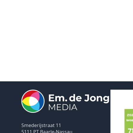
Smederijstraat 11
5111 PT Baarle-Nassau