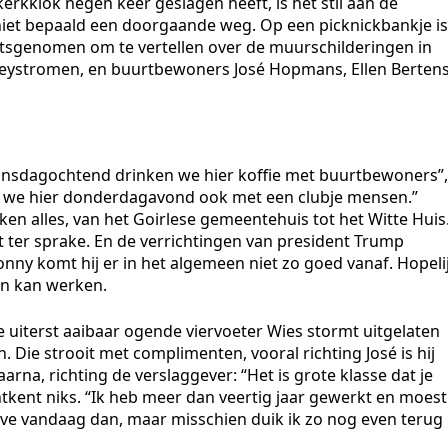
rkklok negen keer geslagen heeft, is het stil aan de
 niet bepaald een doorgaande weg. Op een picknickbankje is
tsgenomen om te vertellen over de muurschilderingen in
 Leystromen, en buurtbewoners José Hopmans, Ellen Berten
 dinsdagochtend drinken we hier koffie met buurtbewoners”,
en we hier donderdagavond ook met een clubje mensen.”
en alles, van het Goirlese gemeentehuis tot het Witte Huis
ter sprake. En de verrichtingen van president Trump
ny komt hij er in het algemeen niet zo goed vanaf. Hopeli
aan kan werken.
 uiterst aaibaar ogende viervoeter Wies stormt uitgelaten
 Die strooit met complimenten, vooral richting José is hij
Daarna, richting de verslaggever: “Het is grote klasse dat je
ntkent niks. “Ik heb meer dan veertig jaar gewerkt en moest
halve vandaag dan, maar misschien duik ik zo nog even terug