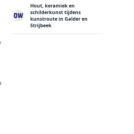
Hout, keramiek en
schilderkunst tijdens
kunstroute in Galder en
Strijbeek
n
r
s