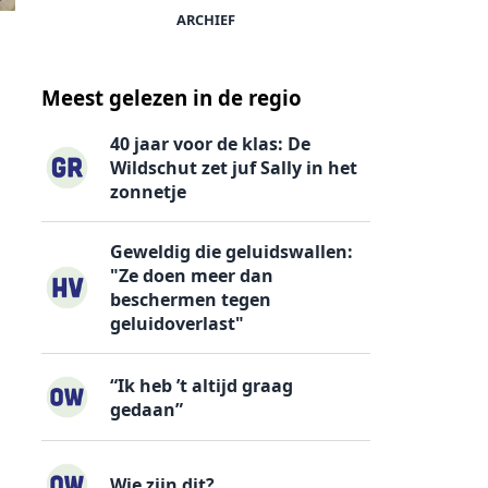
ARCHIEF
Meest gelezen in de regio
40 jaar voor de klas: De
Wildschut zet juf Sally in het
zonnetje
Geweldig die geluidswallen:
"Ze doen meer dan
beschermen tegen
geluidoverlast"
“Ik heb ’t altijd graag
gedaan”
Wie zijn dit?