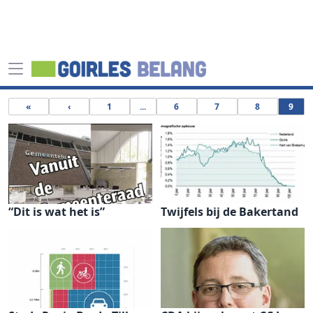
«
‹
1
...
6
7
8
9
“Dit is wat het is”
Twijfels bij de Bakertand