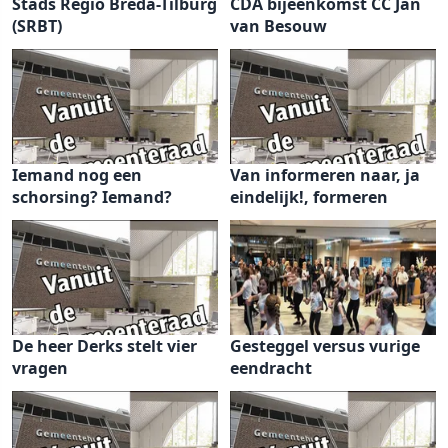
Stads Regio Breda-Tilburg
CDA bijeenkomst CC Jan
(SRBT)
van Besouw
Iemand nog een
Van informeren naar, ja
schorsing? Iemand?
eindelijk!, formeren
De heer Derks stelt vier
Gesteggel versus vurige
vragen
eendracht