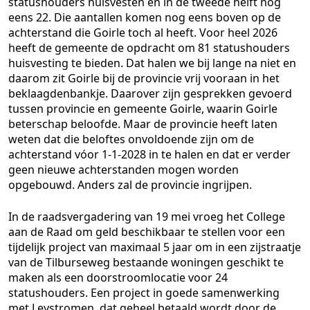
statushouders huisvesten en in de tweede helft nog
eens 22. Die aantallen komen nog eens boven op de
achterstand die Goirle toch al heeft. Voor heel 2026
heeft de gemeente de opdracht om 81 statushouders
huisvesting te bieden. Dat halen we bij lange na niet en
daarom zit Goirle bij de provincie vrij vooraan in het
beklaagdenbankje. Daarover zijn gesprekken gevoerd
tussen provincie en gemeente Goirle, waarin Goirle
beterschap beloofde. Maar de provincie heeft laten
weten dat die beloftes onvoldoende zijn om de
achterstand vóor 1-1-2028 in te halen en dat er verder
geen nieuwe achterstanden mogen worden
opgebouwd. Anders zal de provincie ingrijpen.
In de raadsvergadering van 19 mei vroeg het College
aan de Raad om geld beschikbaar te stellen voor een
tijdelijk project van maximaal 5 jaar om in een zijstraatje
van de Tilburseweg bestaande woningen geschikt te
maken als een doorstroomlocatie voor 24
statushouders. Een project in goede samenwerking
met Leystromen, dat geheel betaald wordt door de