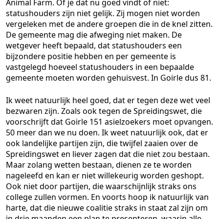
Animal Farm. Of je dat nu goed vindt of niet:
statushouders zijn niet gelijk. Zij mogen niet worden
vergeleken met de andere groepen die in de knel zitten.
De gemeente mag die afweging niet maken. De
wetgever heeft bepaald, dat statushouders een
bijzondere positie hebben en per gemeente is
vastgelegd hoeveel statushouders in een bepaalde
gemeente moeten worden gehuisvest. In Goirle dus 81.
Ik weet natuurlijk heel goed, dat er tegen deze wet veel
bezwaren zijn. Zoals ook tegen de Spreidingswet, die
voorschrijft dat Goirle 151 asielzoekers moet opvangen.
50 meer dan we nu doen. Ik weet natuurlijk ook, dat er
ook landelijke partijen zijn, die twijfel zaaien over de
Spreidingswet en liever zagen dat die niet zou bestaan.
Maar zolang wetten bestaan, dienen ze te worden
nageleefd en kan er niet willekeurig worden geshopt.
Ook niet door partijen, die waarschijnlijk straks ons
college zullen vormen. En voorts hoop ik natuurlijk van
harte, dat die nieuwe coalitie straks in staat zal zijn om
in drie maanden een plan te presenteren, waarin alle