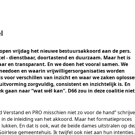
l
open vrijdag het nieuwe bestuursakkoord aan de pers.
itel - dienstbaar, doortastend en duurzaam. Maar het is
aar en transparant. En we doen het vooral samen. We
eedoen en waarin vrijwilligersorganisaties worden
is voor verschillen van inzicht en waar we zaken oploss
itvorming zorgvuldig, consistent en inzichtelijk is. En
ek gaan naar “wat wél kan”. D66 zou in deze coalitie niet
d Verstand en PRO misschien niet zo voor de hand” schrijv
in de inleiding van het akkoord. Maar het formatieproces
lukken. En dat is ook, wat de beide dames uitstralen op de
irlese gemeentehuis. Ik twijfel ook niet aan hun intenties.