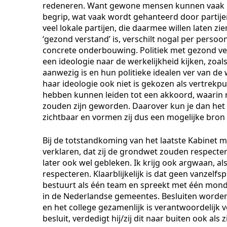
redeneren. Want gewone mensen kunnen vaak het
begrip, wat vaak wordt gehanteerd door partije
veel lokale partijen, die daarmee willen laten zi
‘gezond verstand’ is, verschilt nogal per perso
concrete onderbouwing. Politiek met gezond ver
een ideologie naar de werkelijkheid kijken, zoa
aanwezig is en hun politieke idealen ver van de 
haar ideologie ook niet is gekozen als vertrekpu
hebben kunnen leiden tot een akkoord, waarin 
zouden zijn geworden. Daarover kun je dan het 
zichtbaar en vormen zij dus een mogelijke bron va
Bij de totstandkoming van het laatste Kabinet me
verklaren, dat zij de grondwet zouden respecte
later ook wel gebleken. Ik krijg ook argwaan, als
respecteren. Klaarblijkelijk is dat geen vanzelfs
bestuurt als één team en spreekt met één mond”
in de Nederlandse gemeentes. Besluiten word
en het college gezamenlijk is verantwoordelijk 
besluit, verdedigt hij/zij dit naar buiten ook als z