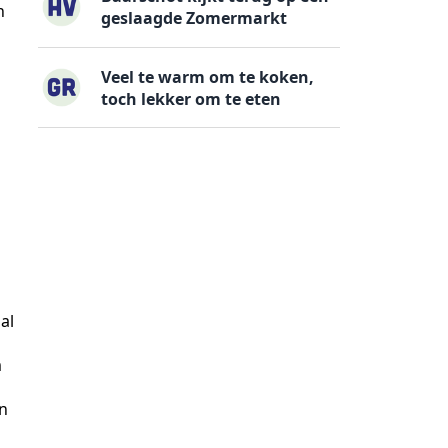
n
geslaagde Zomermarkt
Veel te warm om te koken,
toch lekker om te eten
al
m
en