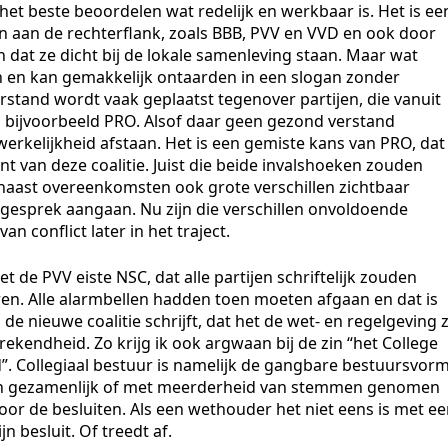
 beste beoordelen wat redelijk en werkbaar is. Het is ee
n aan de rechterflank, zoals BBB, PVV en VVD en ook door
en dat ze dicht bij de lokale samenleving staan. Maar wat
on en kan gemakkelijk ontaarden in een slogan zonder
stand wordt vaak geplaatst tegenover partijen, die vanuit
ls bijvoorbeeld PRO. Alsof daar geen gezond verstand
werkelijkheid afstaan. Het is een gemiste kans van PRO, dat
nt van deze coalitie. Juist die beide invalshoeken zouden
naast overeenkomsten ook grote verschillen zichtbaar
gesprek aangaan. Nu zijn die verschillen onvoldoende
n conflict later in het traject.
t de PVV eiste NSC, dat alle partijen schriftelijk zouden
ren. Alle alarmbellen hadden toen moeten afgaan en dat is
 de nieuwe coalitie schrijft, dat het de wet- en regelgeving z
prekendheid. Zo krijg ik ook argwaan bij de zin “het College
. Collegiaal bestuur is namelijk de gangbare bestuursvor
en gezamenlijk of met meerderheid van stemmen genomen
voor de besluiten. Als een wethouder het niet eens is met e
ijn besluit. Of treedt af.