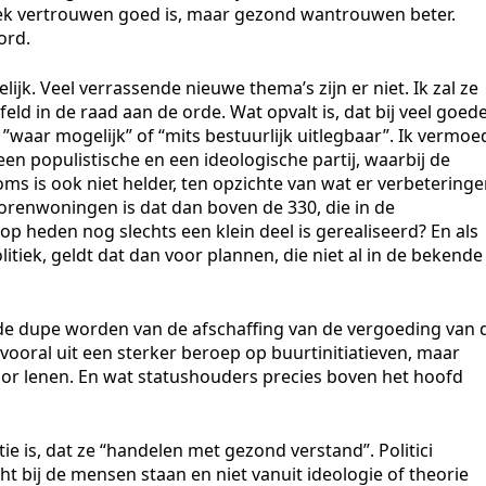
tiek vertrouwen goed is, maar gezond wantrouwen beter.
ord.
ijk. Veel verrassende nieuwe thema’s zijn er niet. Ik zal ze
eld in de raad aan de orde. Wat opvalt is, dat bij veel goed
 ”waar mogelijk” of “mits bestuurlijk uitlegbaar”. Ik vermoe
en populistische en een ideologische partij, waarbij de
oms is ook niet helder, ten opzichte van wat er verbetering
orenwoningen is dat dan boven de 330, die in de
p heden nog slechts een klein deel is gerealiseerd? En als
itiek, geldt dat dan voor plannen, die niet al in de bekende
e dupe worden van de afschaffing van de vergoeding van 
vooral uit een sterker beroep op buurtinitiatieven, maar
voor lenen. En wat statushouders precies boven het hoofd
ie is, dat ze “handelen met gezond verstand”. Politici
ht bij de mensen staan en niet vanuit ideologie of theorie