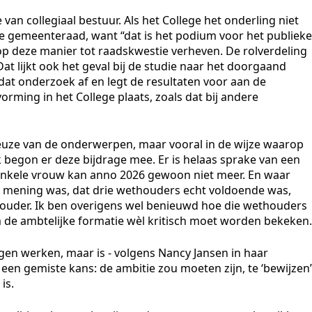
 van collegiaal bestuur. Als het College het onderling niet
e gemeenteraad, want “dat is het podium voor het publieke
 op deze manier tot raadskwestie verheven. De rolverdeling
at lijkt ook het geval bij de studie naar het doorgaand
 dat onderzoek af en legt de resultaten voor aan de
orming in het College plaats, zoals dat bij andere
 keuze van de onderwerpen, maar vooral in de wijze waarop
k begon er deze bijdrage mee. Er is helaas sprake van een
 enkele vrouw kan anno 2026 gewoon niet meer. En waar
n mening was, dat drie wethouders echt voldoende was,
houder. Ik ben overigens wel benieuwd hoe die wethouders
 de ambtelijke formatie wèl kritisch moet worden bekeken.
gen werken, maar is - volgens Nancy Jansen in haar
er een gemiste kans: de ambitie zou moeten zijn, te ‘bewijzen’
is.