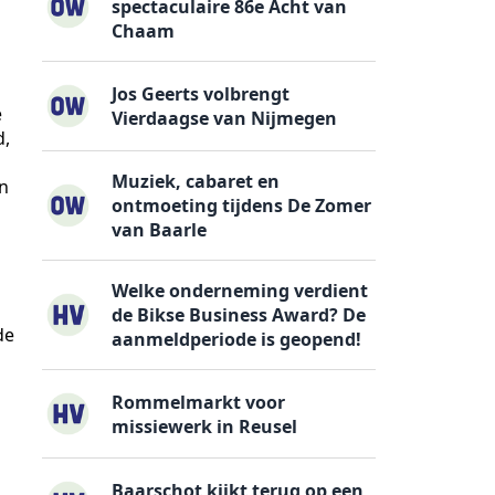
spectaculaire 86e Acht van
Chaam
Jos Geerts volbrengt
e
Vierdaagse van Nijmegen
d,
Muziek, cabaret en
en
ontmoeting tijdens De Zomer
van Baarle
Welke onderneming verdient
de Bikse Business Award? De
de
aanmeldperiode is geopend!
Rommelmarkt voor
missiewerk in Reusel
Baarschot kijkt terug op een