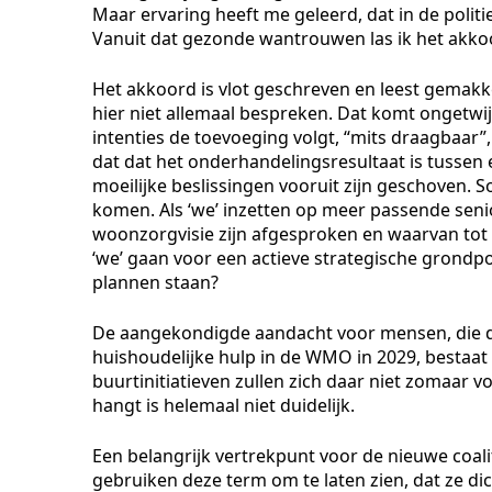
Maar ervaring heeft me geleerd, dat in de poli
Vanuit dat gezonde wantrouwen las ik het akko
Het akkoord is vlot geschreven en leest gemakkel
hier niet allemaal bespreken. Dat komt ongetwijf
intenties de toevoeging volgt, “mits draagbaar”,
dat dat het onderhandelingsresultaat is tussen e
moeilijke beslissingen vooruit zijn geschoven. S
komen. Als ‘we’ inzetten op meer passende seni
woonzorgvisie zijn afgesproken en waarvan tot o
‘we’ gaan voor een actieve strategische grondpol
plannen staan?
De aangekondigde aandacht voor mensen, die d
huishoudelijke hulp in de WMO in 2029, bestaat 
buurtinitiatieven zullen zich daar niet zomaar 
hangt is helemaal niet duidelijk.
Een belangrijk vertrekpunt voor de nieuwe coalit
gebruiken deze term om te laten zien, dat ze dic