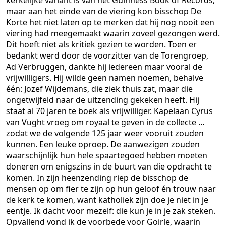
kerkelijke variant is van het Guinness Book of Records,
maar aan het einde van de viering kon bisschop De
Korte het niet laten op te merken dat hij nog nooit een
viering had meegemaakt waarin zoveel gezongen werd.
Dit hoeft niet als kritiek gezien te worden. Toen er
bedankt werd door de voorzitter van de Torengroep,
Ad Verbruggen, dankte hij iedereen maar vooral de
vrijwilligers. Hij wilde geen namen noemen, behalve
één: Jozef Wijdemans, die ziek thuis zat, maar die
ongetwijfeld naar de uitzending gekeken heeft. Hij
staat al 70 jaren te boek als vrijwilliger. Kapelaan Cyrus
van Vught vroeg om royaal te geven in de collecte …
zodat we de volgende 125 jaar weer vooruit zouden
kunnen. Een leuke oproep. De aanwezigen zouden
waarschijnlijk hun hele spaartegoed hebben moeten
doneren om enigszins in de buurt van die opdracht te
komen. In zijn heenzending riep de bisschop de
mensen op om fier te zijn op hun geloof én trouw naar
de kerk te komen, want katholiek zijn doe je niet in je
eentje. Ik dacht voor mezelf: die kun je in je zak steken.
Opvallend vond ik de voorbede voor Goirle, waarin