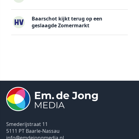
Baarschot kijkt terug op een
geslaagde Zomermarkt
Smederijstraat 11
5111 PT Baarle-Nassau
info@emdejongmedia.nl