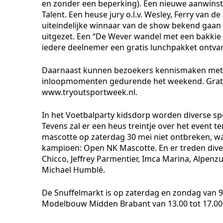
en zonder een beperking). Een nieuwe aanwinst 
Talent. Een heuse jury o.l.v. Wesley, Ferry van d
uiteindelijke winnaar van de show bekend gaa
uitgezet. Een “De Wever wandel met een bakkie 
iedere deelnemer een gratis lunchpakket ontvang
Daarnaast kunnen bezoekers kennismaken met de 
inloopmomenten gedurende het weekend. Gratis
www.tryoutsportweek.nl.
In het Voetbalparty kidsdorp worden diverse sp
Tevens zal er een heus treintje over het event
mascotte op zaterdag 30 mei niet ontbreken, waa
kampioen: Open NK Mascotte. En er treden dive
Chicco, Jeffrey Parmentier, Imca Marina, Alpenzu
Michael Humblé.
De Snuffelmarkt is op zaterdag en zondag van 9.0
Modelbouw Midden Brabant van 13.00 tot 17.00 