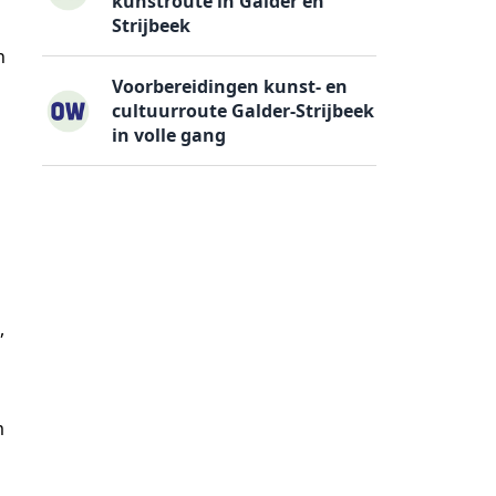
kunstroute in Galder en
Strijbeek
n
Voorbereidingen kunst- en
cultuurroute Galder-Strijbeek
in volle gang
s
,
m