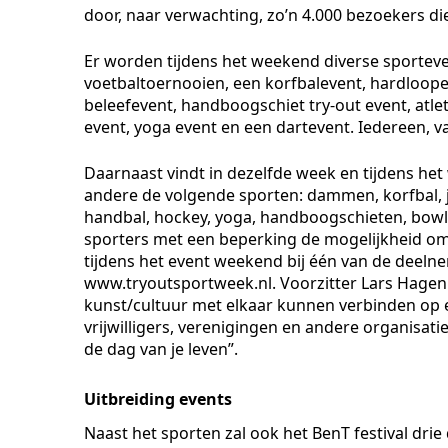
door, naar verwachting, zo’n 4.000 bezoekers d
Er worden tijdens het weekend diverse sportev
voetbaltoernooien, een korfbalevent, hardloopev
beleefevent, handboogschiet try-out event, atle
event, yoga event en een dartevent. Iedereen, v
Daarnaast vindt in dezelfde week en tijdens he
andere de volgende sporten: dammen, korfbal, jud
handbal, hockey, yoga, handboogschieten, bowlen
sporters met een beperking de mogelijkheid om
tijdens het event weekend bij één van de deeln
www.tryoutsportweek.nl. Voorzitter Lars Hagen: “
kunst/cultuur met elkaar kunnen verbinden op ee
vrijwilligers, verenigingen en andere organisat
de dag van je leven”.
Uitbreiding events
Naast het sporten zal ook het BenT festival dri