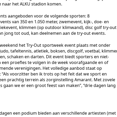
ie naar het ALKU stadion komen.
ents aangeboden voor de volgende sporten: 8
ents van 350 en 1.050 meter, zwemevent, kijk-, doe- en
tiekevent, klimmen (op outdoor klimwand), disc golf try-out
an jong tot oud, kan deelnemen aan de try-out events.
t weekend het Try-Out sportweek event plaats met onder
o, tafeltennis, atletiek, boksen, discgolf, voetbal, klimme
, schaken en darten. Dit event biedt sporters en niet-
 een proefles te volgen in de week voorafgaande en of
emende verenigingen. Het volledige aanbod staat op
Als voorzitter ben ik trots op het feit dat we sport en
n prachtig terrein als zorginstelling Amarant. Met zovele
ies gaan we er een groot feest van maken”, “drie dagen lang
e dagen een podium bieden aan verschillende artiesten (met