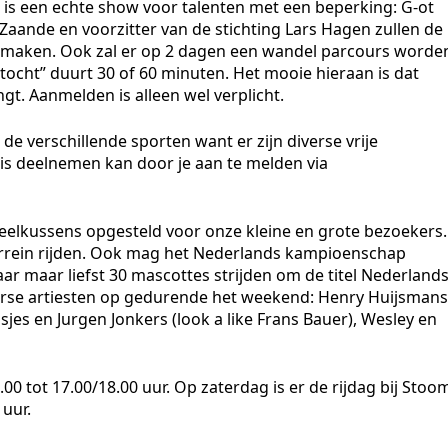
is een echte show voor talenten met een beperking: G-ot
e Zaande en voorzitter van de stichting Lars Hagen zullen de
n maken. Ook zal er op 2 dagen een wandel parcours worde
tocht” duurt 30 of 60 minuten. Het mooie hieraan is dat
t. Aanmelden is alleen wel verplicht.
verschillende sporten want er zijn diverse vrije
 deelnemen kan door je aan te melden via
eelkussens opgesteld voor onze kleine en grote bezoekers.
 terrein rijden. Ook mag het Nederlands kampioenschap
r maar liefst 30 mascottes strijden om de titel Nederland
rse artiesten op gedurende het weekend: Henry Huijsmans
sjes en Jurgen Jonkers (look a like Frans Bauer), Wesley en
0 tot 17.00/18.00 uur. Op zaterdag is er de rijdag bij Stoo
uur.