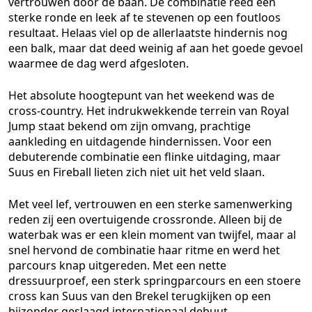
vertrouwen door de baan. De combinatie reed een
sterke ronde en leek af te stevenen op een foutloos
resultaat. Helaas viel op de allerlaatste hindernis nog
een balk, maar dat deed weinig af aan het goede gevoel
waarmee de dag werd afgesloten.
Het absolute hoogtepunt van het weekend was de
cross-country. Het indrukwekkende terrein van Royal
Jump staat bekend om zijn omvang, prachtige
aankleding en uitdagende hindernissen. Voor een
debuterende combinatie een flinke uitdaging, maar
Suus en Fireball lieten zich niet uit het veld slaan.
Met veel lef, vertrouwen en een sterke samenwerking
reden zij een overtuigende crossronde. Alleen bij de
waterbak was er een klein moment van twijfel, maar al
snel hervond de combinatie haar ritme en werd het
parcours knap uitgereden. Met een nette
dressuurproef, een sterk springparcours en een stoere
cross kan Suus van den Brekel terugkijken op een
bijzonder geslaagd internationaal debuut.