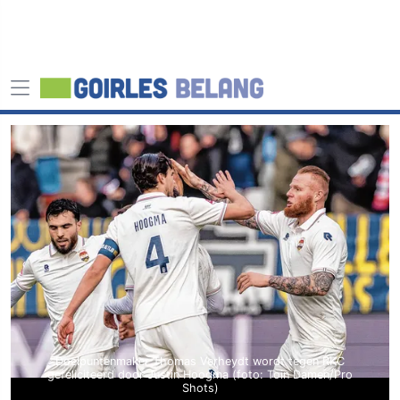
Doelpuntenmaker Thomas Verheydt wordt tegen RKC
gefeliciteerd door Justin Hoogma (foto: Toin Damen/Pro
Shots)