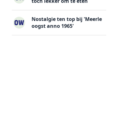
toch lekker om te eten
Nostalgie ten top bij 'Meerle
oogst anno 1965'