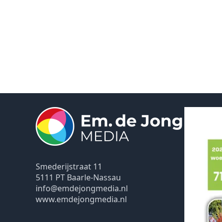
Smederijstraat 11
5111 PT Baarle-Nassau
info@emdejongmedia.nl
www.emdejongmedia.nl