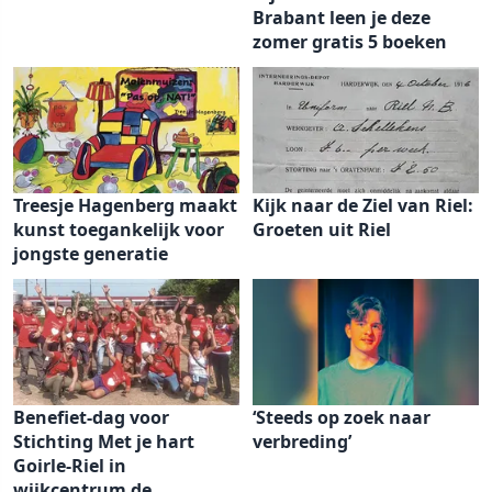
Brabant leen je deze
zomer gratis 5 boeken
Treesje Hagenberg maakt
Kijk naar de Ziel van Riel:
kunst toegankelijk voor
Groeten uit Riel
jongste generatie
Benefiet-dag voor
‘Steeds op zoek naar
Stichting Met je hart
verbreding’
Goirle-Riel in
wijkcentrum de