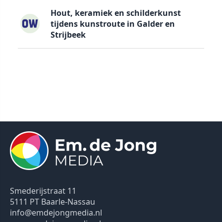
Hout, keramiek en schilderkunst
tijdens kunstroute in Galder en
Strijbeek
Smederijstraat 11
5111 PT Baarle-Nassau
info@emdejongmedia.nl