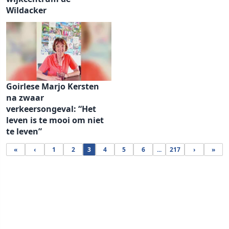
Wildacker
Goirlese Marjo Kersten
na zwaar
verkeersongeval: “Het
leven is te mooi om niet
te leven”
«
‹
1
2
3
4
5
6
...
217
›
»