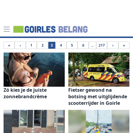
«
‹
1
2
3
4
5
6
...
217
›
»
Zó kies je de juiste
Fietser gewond na
zonnebrandcrème
botsing met uitglijdende
scooterrijder in Goirle